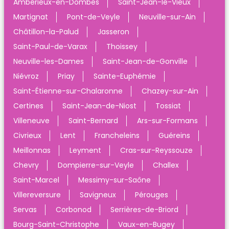
Ambérieux-en-Dombes
Saint-Jean-le-Vieux
Martignat
Pont-de-Veyle
Neuville-sur-Ain
Châtillon-la-Palud
Jasseron
Saint-Paul-de-Varax
Thoissey
Neuville-les-Dames
Saint-Jean-de-Gonville
Niévroz
Priay
Sainte-Euphémie
Saint-Étienne-sur-Chalaronne
Chazey-sur-Ain
Certines
Saint-Jean-de-Niost
Tossiat
Villeneuve
Saint-Bernard
Ars-sur-Formans
Civrieux
Lent
Francheleins
Guéreins
Meillonnas
Leyment
Cras-sur-Reyssouze
Chevry
Dompierre-sur-Veyle
Challex
Saint-Marcel
Messimy-sur-Saône
Villereversure
Savigneux
Pérouges
Servas
Corbonod
Serrières-de-Briord
Bourg-Saint-Christophe
Vaux-en-Bugey